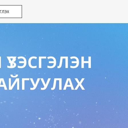
ГҮҮЛЭХ
 ҮЗЭСГЭЛЭН
АЙГУУЛАХ