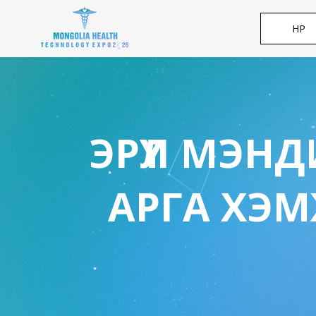
НҮҮР
ЭРҮҮЛ МЭН
АРГА ХЭ