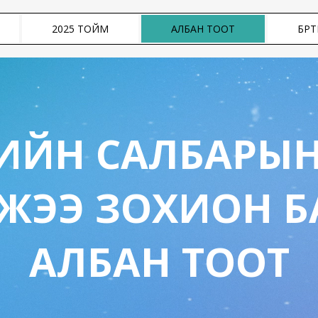
2025 ТОЙМ
АЛБАН ТООТ
БҮРТ
ДИЙН САЛБАРЫН
МЖЭЭ ЗОХИОН Б
АЛБАН ТООТ